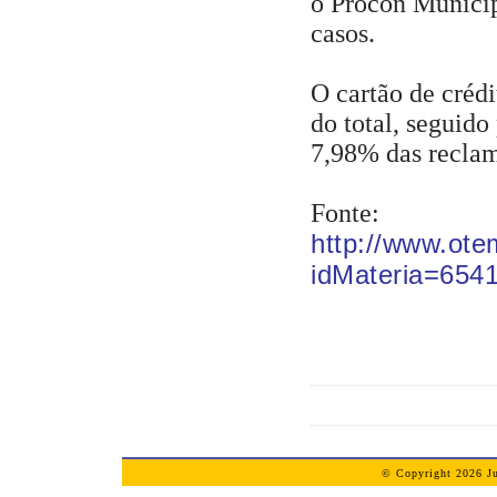
o Procon Munici
casos.
O cartão de créd
do total, seguido
7,98% das recla
Fonte:
http://www.ote
idMateria=654
© Copyright 2026 Ju