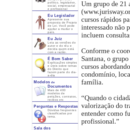
Um grupo de 21 
político, legislativo,
social, empresarial
e profissional
(www.jurisway.org
Eu Legislador
cursos rápidos p
Apresente sua
proposta de Projeto
interessado não p
de Lei. Você pode
ajudar a mudar o
país.
incluem consultas
Eu Juiz
Leia as versões do
autor e do réu e
Conforme o coord
decida quem está
com a razão.
Santana, o grupo
É Bom Saber
Explicações simples
cursos abordando
e úteis sobre temas
do Direito que
fazem parte do dia-
condomínio, loca
a-dia
família.
Modelos
de
Documentos
Mais de 400
modelos de
“Quando o cidadã
petições, contratos,
recibos etc
valorização do t
Perguntas e Respostas
Dúvidas freqüentes
entender como fun
classificadas por
tema.
profissional.”
Sala dos