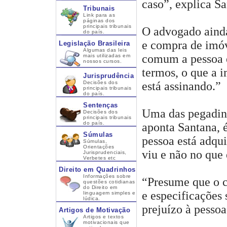
caso”, explica Sa
Tribunais
Link para as
páginas dos
principais tribunais
O advogado ainda
do país.
e compra de imóv
Legislação Brasileira
Algumas das leis
comum a pessoa 
mais utilizadas em
nossos cursos.
termos, o que a 
Jurisprudência
Decisões dos
está assinando.”
principais tribunais
do país.
Sentenças
Uma das pegadinh
Decisões dos
principais tribunais
do país.
aponta Santana, 
Súmulas
pessoa está adqu
Súmulas,
Orientações
viu e não no que 
Jurisprudenciais,
Verbetes etc
Direito em Quadrinhos
Informações sobre
“Presume que o 
questões cotidianas
do Direito em
e especificações
linguagem simples e
lúdica.
prejuízo à pessoa
Artigos de Motivação
Artigos e textos
motivacionais que