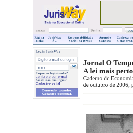
Senha:
Email:
Página
JurisWay
Responsabilidade
Anuncie
Conheça no
Inicial
é...
Social no Brasil
Conosco
Colaborad
Login JurisWay
Jornal O Temp
A lei mais pert
Esqueceu login/senha?
Lembrete por e-mail
Caderno de Economia
Ainda não tem login?
Cadastre-se já!
de outubro de 2006, 
Conteúdo gratuito.
Cadastro opcional.