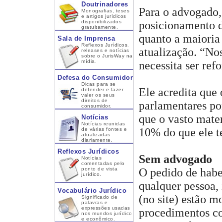
Doutrinadores
Para o advogado
Monografias, teses
e artigos jurídicos
disponibilizados
posicionamento do
gratuitamente.
quanto a maioria 
Sala de Imprensa
Reflexos Jurídicos,
atualização. “No
releases e notícias
sobre o JurisWay na
mídia.
necessita ser ref
Defesa do Consumidor
Dicas para se
Ele acredita que
defender e fazer
valer os seus
direitos de
parlamentares po
consumidor.
que o vasto mater
Notícias
Notícias reunidas
10% do que ele t
de várias fontes e
atualizadas
diariamente.
Reflexos Jurídicos
Sem advogado
Notícias
comentadas pelo
ponto de vista
O pedido de habe
jurídico.
qualquer pessoa,
Vocabulário Jurídico
(no site) estão m
Significado de
palavras e
expressões usadas
procedimentos co
nos mundos jurídico
e econômico.