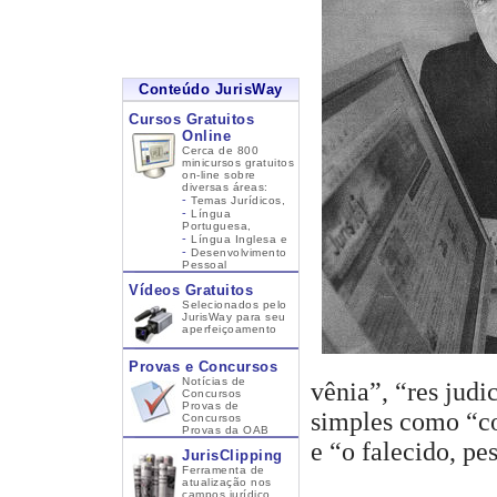
Conteúdo JurisWay
Cursos Gratuitos
Online
Cerca de 800
minicursos gratuitos
on-line sobre
diversas áreas:
-
Temas Jurídicos,
-
Língua
Portuguesa,
-
Língua Inglesa
e
-
Desenvolvimento
Pessoal
Vídeos Gratuitos
Selecionados pelo
JurisWay para seu
aperfeiçoamento
Provas e Concursos
Notícias de
vênia”, “res judi
Concursos
Provas de
simples como “co
Concursos
Provas da OAB
e “o falecido, pe
JurisClipping
Ferramenta de
atualização nos
campos jurídico,