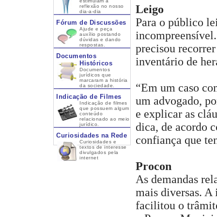
estimulam a
Leigo
reflexão no nosso
dia-a-dia
Para o público le
Fórum de Discussões
Ajude e peça
incompreensível.
auxílio postando
dúvidas e dando
respostas.
precisou recorre
Documentos
inventário de he
Históricos
Documentos
jurídicos que
marcaram a história
“Em um caso como
da sociedade.
Indicação de Filmes
um advogado, por
Indicação de filmes
que possuem algum
e explicar as clá
conteúdo
relacionado ao meio
dica, de acordo 
jurídico.
Curiosidades na Rede
confiança que te
Curiosidades e
textos de interesse
divulgados pela
internet
Procon
As demandas rela
mais diversas. A
facilitou o trâmi