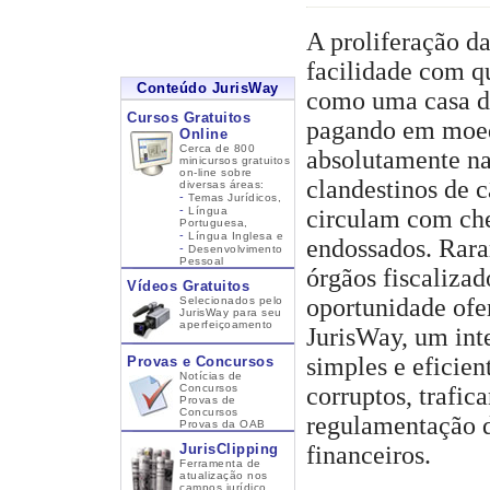
A proliferação da
facilidade com q
Conteúdo JurisWay
como uma casa de
Cursos Gratuitos
pagando em moed
Online
Cerca de 800
absolutamente n
minicursos gratuitos
on-line sobre
clandestinos de 
diversas áreas:
-
Temas Jurídicos,
-
Língua
circulam com che
Portuguesa,
-
Língua Inglesa
e
endossados. Rara
-
Desenvolvimento
Pessoal
órgãos fiscalizad
Vídeos Gratuitos
oportunidade ofe
Selecionados pelo
JurisWay para seu
aperfeiçoamento
JurisWay, um int
simples e eficien
Provas e Concursos
Notícias de
Concursos
corruptos, trafic
Provas de
Concursos
regulamentação d
Provas da OAB
JurisClipping
financeiros.
Ferramenta de
atualização nos
campos jurídico,