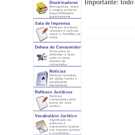
Importante: todo 
Doutrinadores
Monografias, teses
e artigos jurídicos
disponibilizados
gratuitamente.
Sala de Imprensa
Reflexos Jurídicos,
releases e notícias
sobre o JurisWay na
mídia.
Defesa do Consumidor
Dicas para se
defender e fazer
valer os seus
direitos de
consumidor.
Notícias
Notícias reunidas
de várias fontes e
atualizadas
diariamente.
Reflexos Jurídicos
Notícias
comentadas pelo
ponto de vista
jurídico.
Vocabulário Jurídico
Significado de
palavras e
expressões usadas
nos mundos jurídico
e econômico.