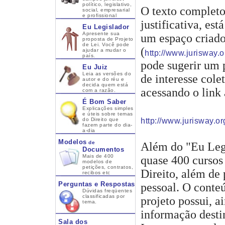
político, legislativo,
O texto completo
social, empresarial
e profissional
justificativa, es
Eu Legislador
Apresente sua
um espaço criado
proposta de Projeto
de Lei. Você pode
(
ajudar a mudar o
http://www.jurisway.o
país.
pode sugerir um p
Eu Juiz
Leia as versões do
de interesse cole
autor e do réu e
decida quem está
acessando o link
com a razão.
É Bom Saber
Explicações simples
e úteis sobre temas
http://www.jurisway.o
do Direito que
fazem parte do dia-
a-dia
Modelos
de
Além do "Eu Legi
Documentos
Mais de 400
quase 400 cursos 
modelos de
petições, contratos,
Direito, além de
recibos etc
Perguntas e Respostas
pessoal. O conte
Dúvidas freqüentes
classificadas por
projeto possui, a
tema.
informação desti
Sala dos