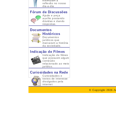
estimulam a
reflexão no nosso
dia-a-dia
Fórum de Discussões
Ajude e peça
auxílio postando
dúvidas e dando
respostas.
Documentos
Históricos
Documentos
jurídicos que
marcaram a história
da sociedade.
Indicação de Filmes
Indicação de filmes
que possuem algum
conteúdo
relacionado ao meio
jurídico.
Curiosidades na Rede
Curiosidades e
textos de interesse
divulgados pela
internet
© Copyright 2026 Ju