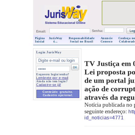
Senha:
Email:
Página
JurisWay
Responsabilidade
Anuncie
Conheça no
Inicial
é...
Social no Brasil
Conosco
Colaborad
Login JurisWay
TV Justiça em 
Lei proposta p
Esqueceu login/senha?
Lembrete por e-mail
de um portal ju
Ainda não tem login?
Cadastre-se já!
ação de corrupt
Conteúdo gratuito.
através da regu
Cadastro opcional.
Notícia publicada no 
seguinte endereço:
ht
id_noticias=4771