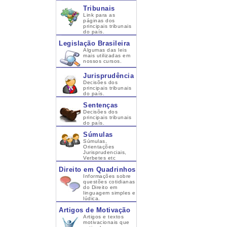
Tribunais
Link para as
páginas dos
principais tribunais
do país.
Legislação Brasileira
Algumas das leis
mais utilizadas em
nossos cursos.
Jurisprudência
Decisões dos
principais tribunais
do país.
Sentenças
Decisões dos
principais tribunais
do país.
Súmulas
Súmulas,
Orientações
Jurisprudenciais,
Verbetes etc
Direito em Quadrinhos
Informações sobre
questões cotidianas
do Direito em
linguagem simples e
lúdica.
Artigos de Motivação
Artigos e textos
motivacionais que